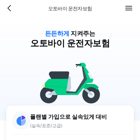
오토바이 운전자보험
이전
전체
페이
메뉴
지로
이동
든든하게
지켜주는
오토바이 운전자보험
플랜별 가입으로 실속있게 대비
(실속/표준/고급)