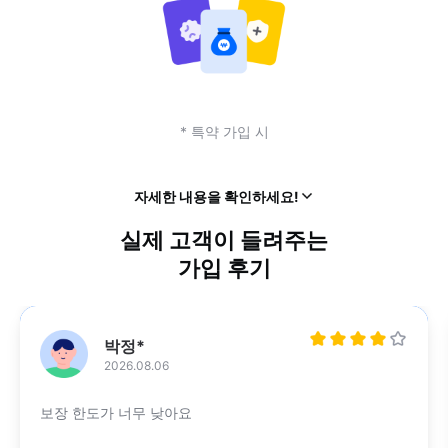
* 특약 가입 시
열
자세한 내용을 확인하세요!
기
실제 고객이 들려주는
가입 후기
보통
박정*
남자
2026.08.06
보장 한도가 너무 낮아요