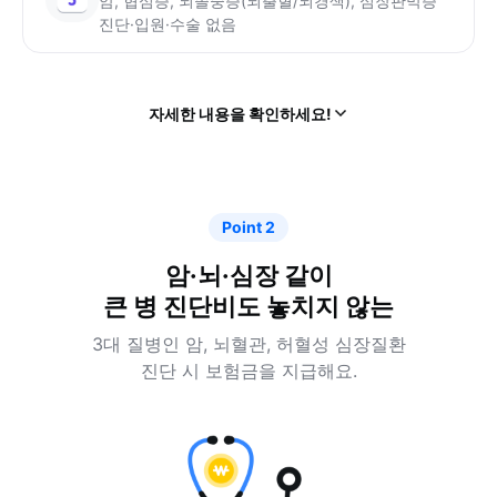
암, 협심증, 뇌졸중증(뇌출혈/뇌경색), 심장판막증
진단·입원·수술 없음
열
자세한 내용을 확인하세요!
기
Point 2
암·뇌·심장 같이
큰 병 진단비도 놓치지 않는
3대 질병인 암, 뇌혈관, 허혈성 심장질환
진단 시 보험금을 지급해요.