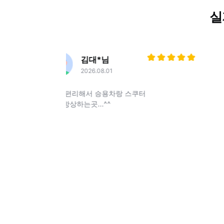
실
매우 만족
남자
김대*님
2026.08.01
매번 편리해서 승용차랑 스쿠터
가입항상하는곳...^^