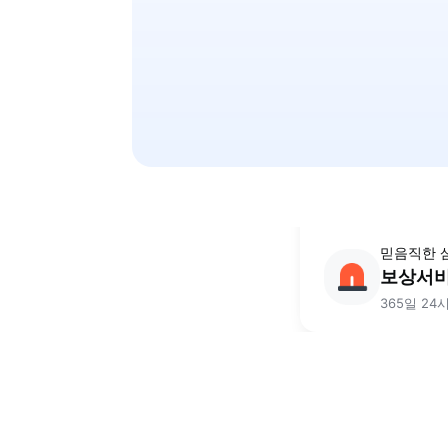
인터넷으로
평균 21
자사 오프라
믿음직한 
보상서비
365일 2