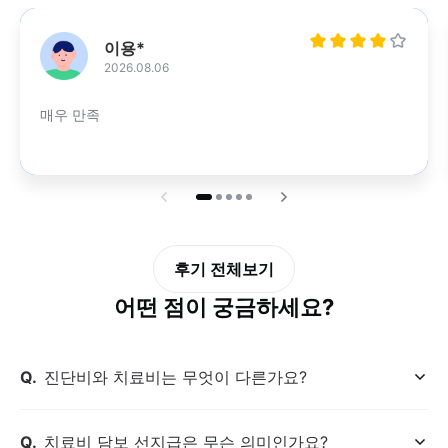
매우만족
이용*
남자
2026.08.06
매우 만족
후기 전체보기
어떤 점이 궁금하세요?
질문
진단비와 치료비는 무엇이 다른가요?
열
기
질문
치료비 담보 선지급은 무슨 의미인가요?