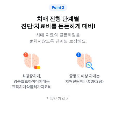
Point 2
치매 진행 단계별
진단∙치료비를 든든하게 대비!
치매 치료의 골든타임을
놓치지않도록 단계별 보장해요.
최경증치매,
중등도 이상 치매는
경증알츠하이머치매는
치매진단비II (CDR 2점)
표적치매약물허가치료비
* 특약 가입 시