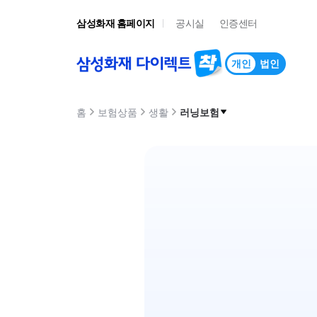
삼성화재 홈페이지
공시실
인증센터
개인 및 법인서비스 메뉴
개인
법인
선택됨
홈
보험상품
생활
러닝보험