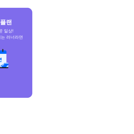
 플랜
곧 일상!
리는 러너라면