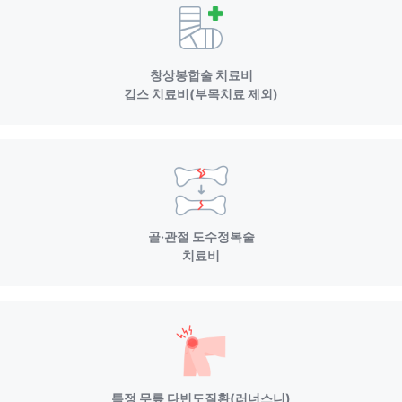
창상봉합술 치료비
깁스 치료비(부목치료 제외)
골·관절 도수정복술
치료비
특정 무릎 다빈도질환(러너스니)